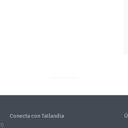
Conecta con Tailandia
Ú
T)