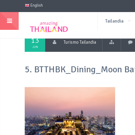
English
Tailandia
13
Turismo Tailandia
JUN
5. BTTHBK_Dining_Moon Bar