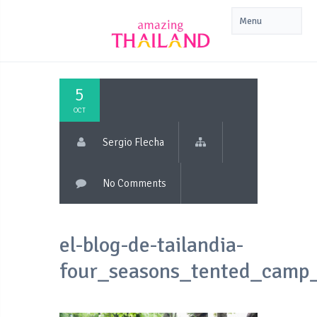
5
OCT
Sergio Flecha
No Comments
el-blog-de-tailandia-
four_seasons_tented_camp_