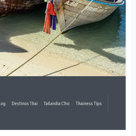
log
Destinos Thai
Tailandia Chic
Thainess Tips