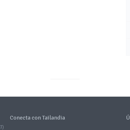
Conecta con Tailandia
Ú
T)