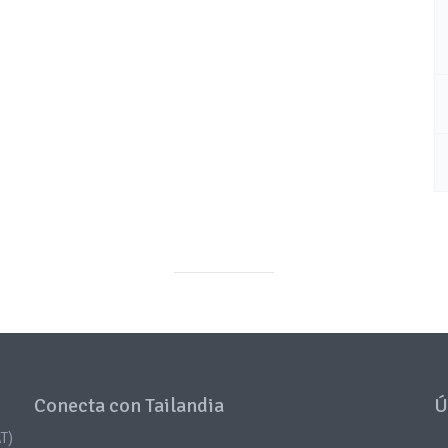
Conecta con Tailandia
Ú
T)