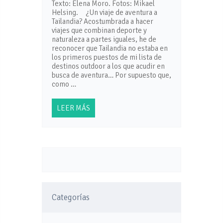
Texto: Elena Moro. Fotos: Mikael
Helsing. ¿Un viaje de aventura a
Tailandia? Acostumbrada a hacer
viajes que combinan deporte y
naturaleza a partes iguales, he de
reconocer que Tailandia no estaba en
los primeros puestos de mi lista de
destinos outdoor a los que acudir en
busca de aventura… Por supuesto que,
como …
LEER MÁS
Categorías