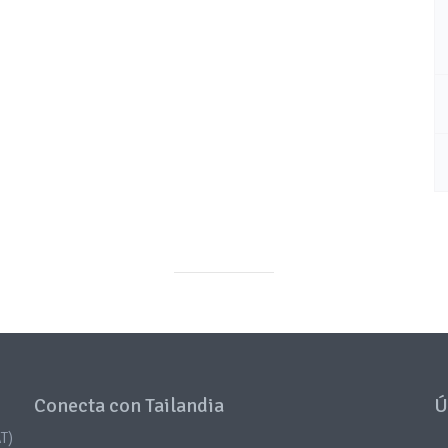
Conecta con Tailandia
Ú
T)