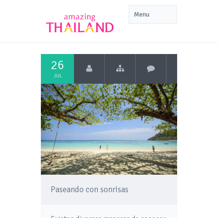
26
JUL
Paseando con sonrisas