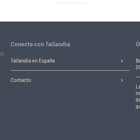
Conecta con Tailandia
Ú
T)
Tailandia en España
B
2
Contacto
L
i
d
q