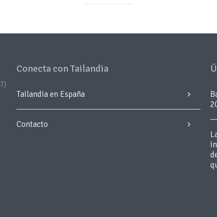
Conecta con Tailandia
Ú
T)
Tailandia en España
B
2
Contacto
L
i
d
q