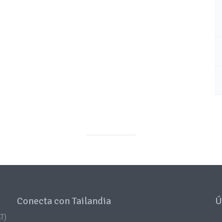
Conecta con Tailandia
Ú
T)