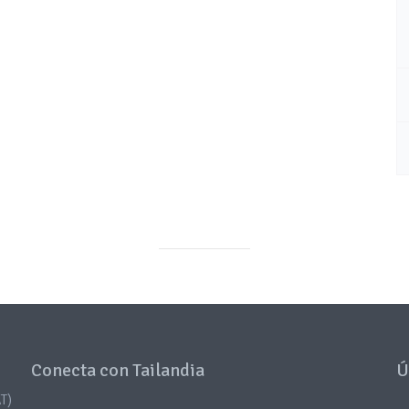
Conecta con Tailandia
Ú
T)