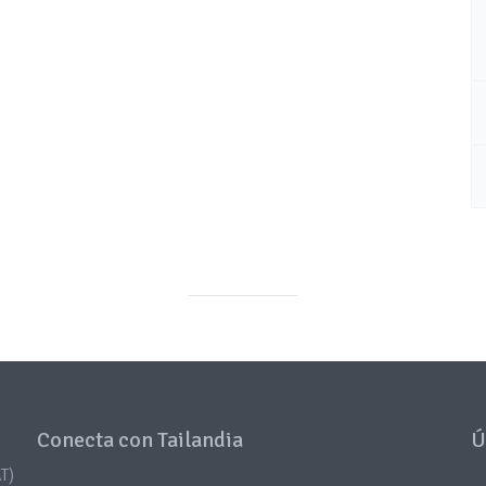
Conecta con Tailandia
Ú
T)