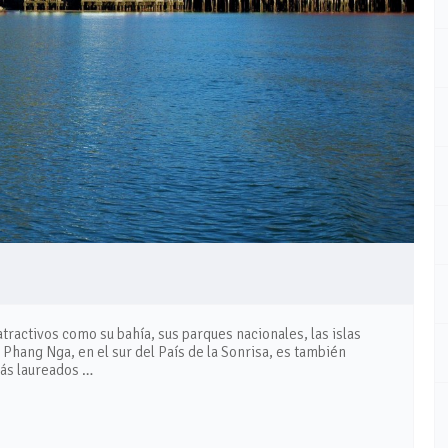
tractivos como su bahía, sus parques nacionales, las islas
e Phang Nga, en el sur del País de la Sonrisa, es también
más laureados …