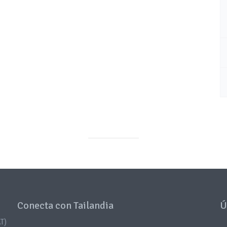
Conecta con Tailandia
Ú
T)