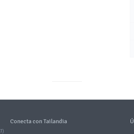
Conecta con Tailandia
Ú
T)