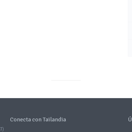
Conecta con Tailandia
Ú
T)