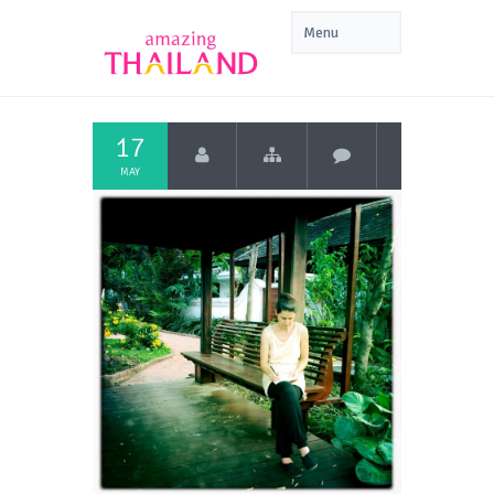
17
MAY