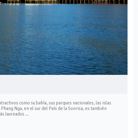
tractivos como su bahía, sus parques nacionales, las islas
e Phang Nga, en el sur del País de la Sonrisa, es también
más laureados …