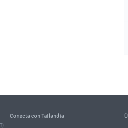
Conecta con Tailandia
Ú
T)