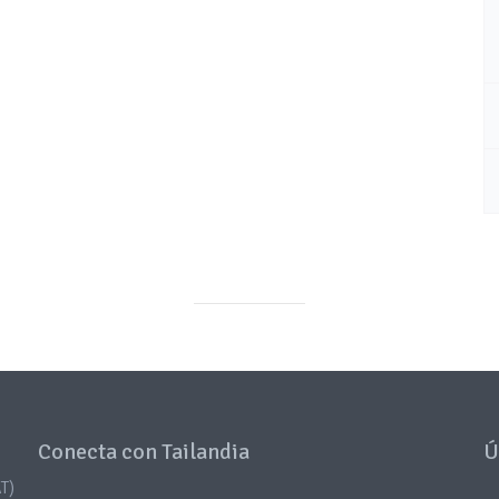
Conecta con Tailandia
Ú
T)