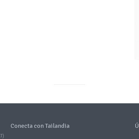
Conecta con Tailandia
Ú
T)