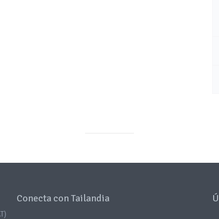
Conecta con Tailandia
Ú
T)