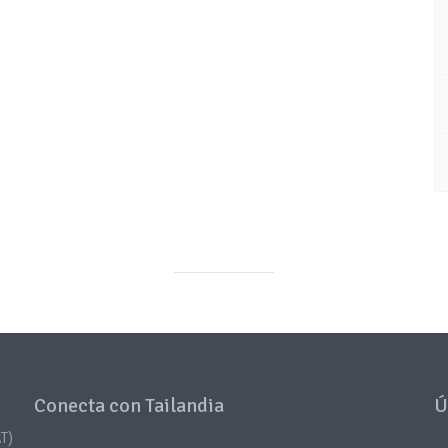
Conecta con Tailandia
Ú
T)