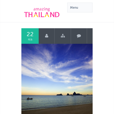
22
FEB