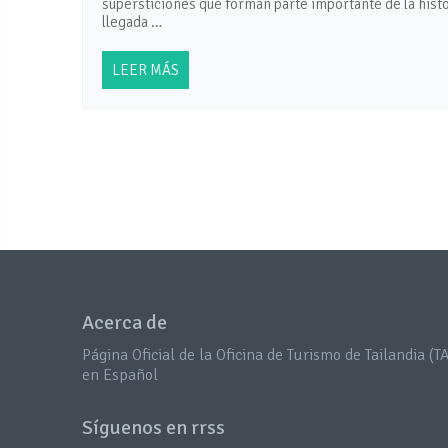
supersticiones que forman parte importante de la histo
llegada …
LEER MÁS
Acerca de
Página Oficial de la Oficina de Turismo de Tailandia (TA
en Español
Síguenos en rrss