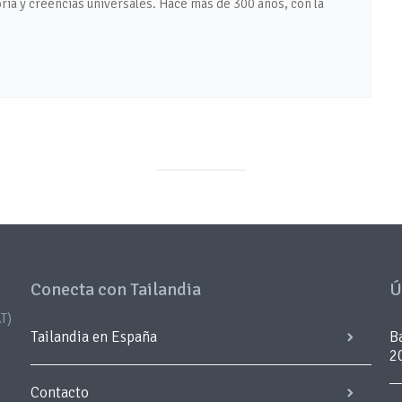
ria y creencias universales. Hace más de 300 años, con la
Conecta con Tailandia
Ú
T)
Tailandia en España
B
2
Contacto