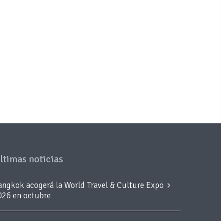
ltimas noticias
angkok acogerá la World Travel & Culture Expo
026 en octubre