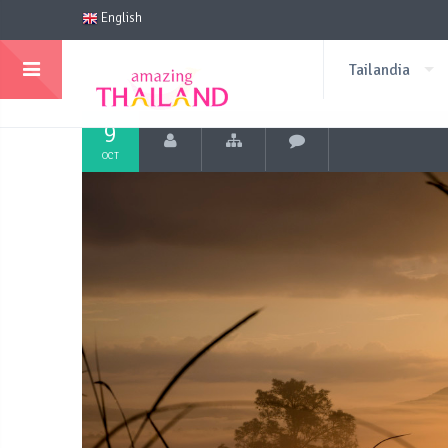
English
Tailandia
9
OCT