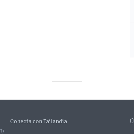
Conecta con Tailandia
Ú
T)