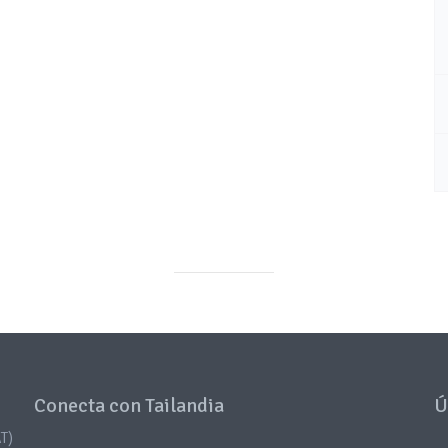
Conecta con Tailandia
Ú
T)