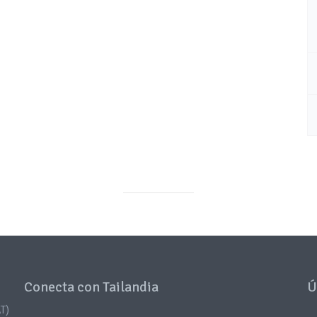
Conecta con Tailandia
Ú
T)