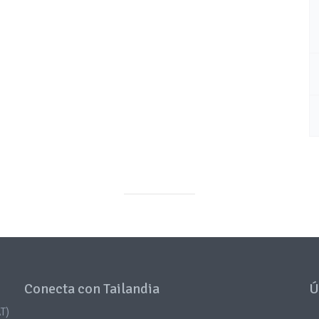
Conecta con Tailandia
Ú
T)