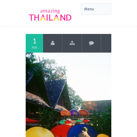
1
FEB