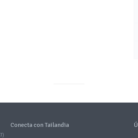
Conecta con Tailandia
Ú
T)