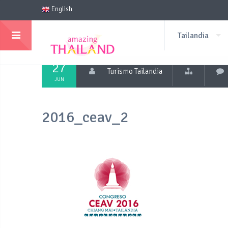
English
Tailandia
27
Turismo Tailandia
JUN
2016_ceav_2