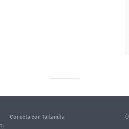
Conecta con Tailandia
Ú
T)