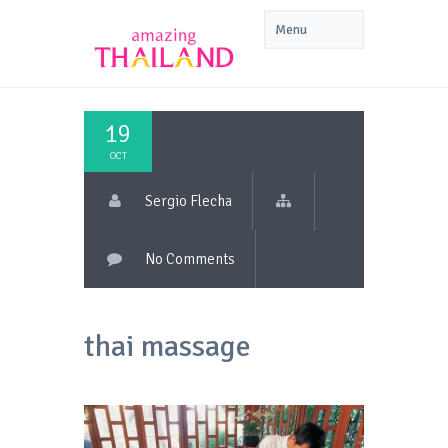
19
OCT
Sergio Flecha
No Comments
thai massage