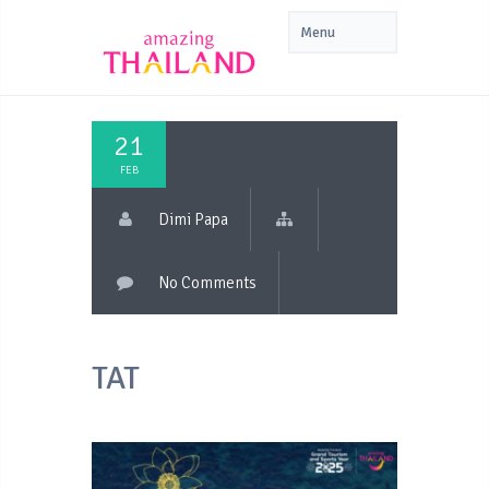
21
FEB
Dimi Papa
No Comments
TAT