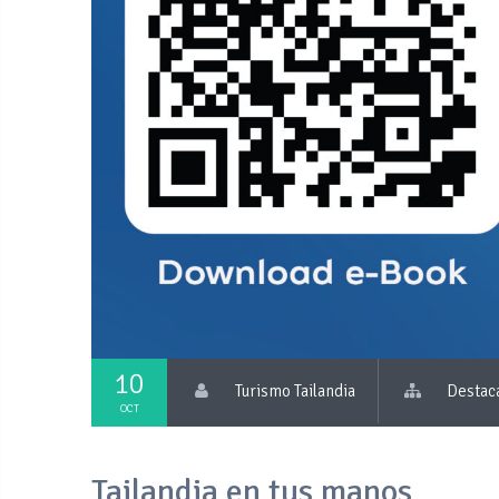
10
Turismo Tailandia
Destac
OCT
Tailandia en tus manos