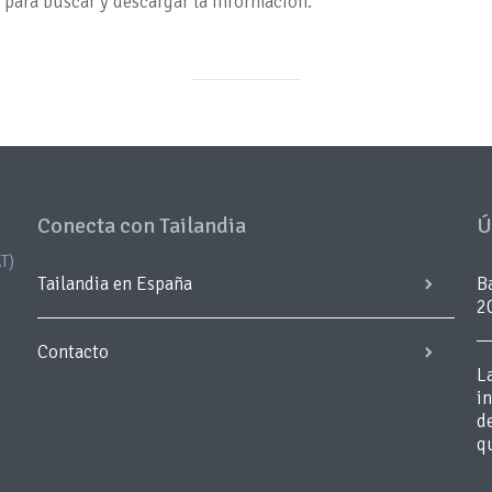
 para buscar y descargar la información.
Conecta con Tailandia
Ú
T)
Tailandia en España
B
2
Contacto
L
i
d
q