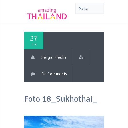
27
JUN
Sergio Flecha
No Comments
Foto 18_Sukhothai_