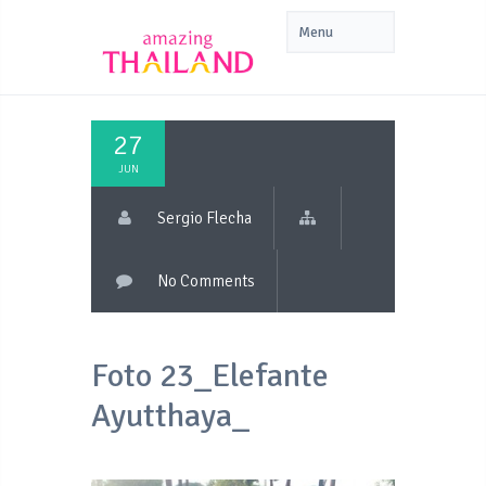
27
JUN
Sergio Flecha
No Comments
Foto 23_Elefante
Ayutthaya_