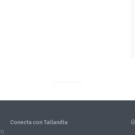
Conecta con Tailandia
Ú
T)