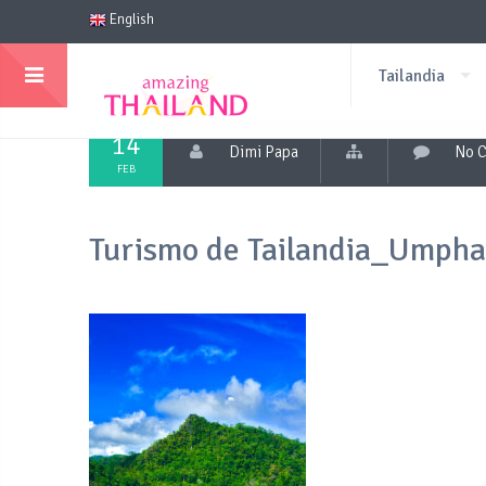
English
Tailandia
14
Dimi Papa
No 
FEB
Turismo de Tailandia_Umph