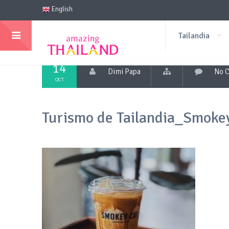
English
Tailandia
14
Dimi Papa
No 
OCT
Turismo de Tailandia_Smokey