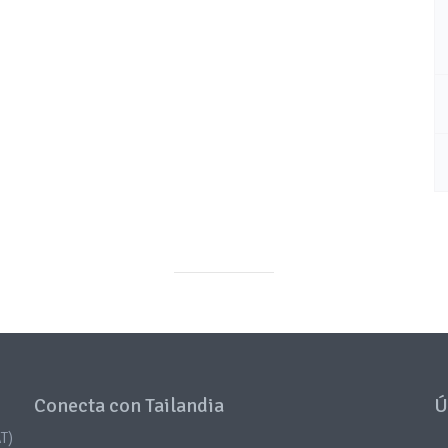
Conecta con Tailandia
Ú
T)