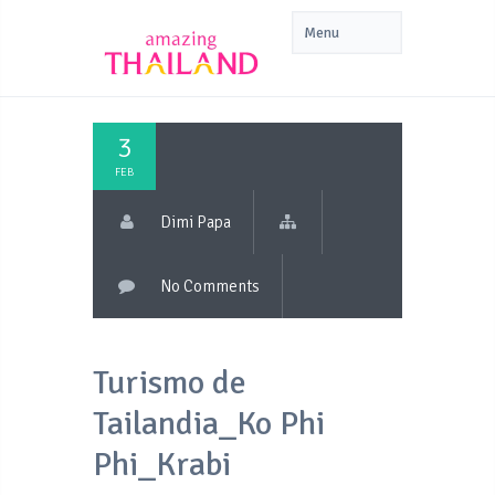
3
FEB
Dimi Papa
No Comments
Turismo de
Tailandia_Ko Phi
Phi_Krabi