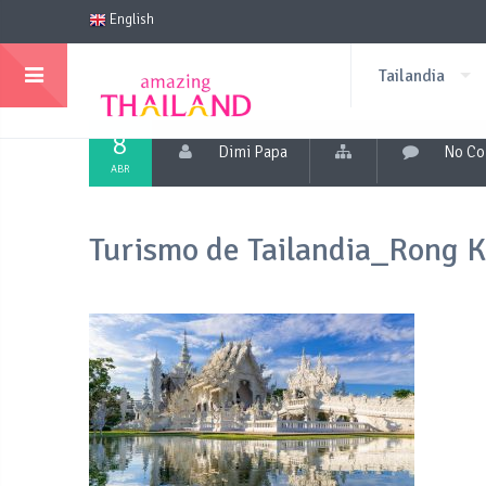
English
Tailandia
8
Dimi Papa
No C
ABR
Turismo de Tailandia_Rong K