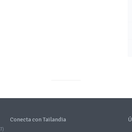
Conecta con Tailandia
Ú
T)