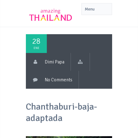
28
ENE
Dimi Papa
No Comments
Chanthaburi-baja-
adaptada