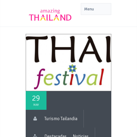
29
MAY
Turismo Tailandia
Destacadas
Noticias