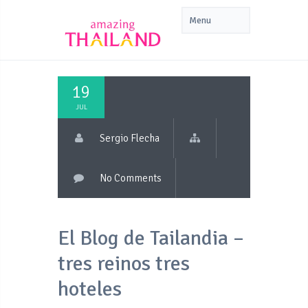
19
JUL
Sergio Flecha
No Comments
El Blog de Tailandia –
tres reinos tres
hoteles