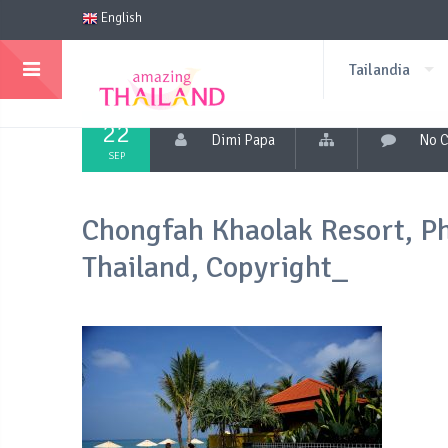
English
Tailandia
22
Dimi Papa
No 
SEP
Chongfah Khaolak Resort, P
Thailand, Copyright_