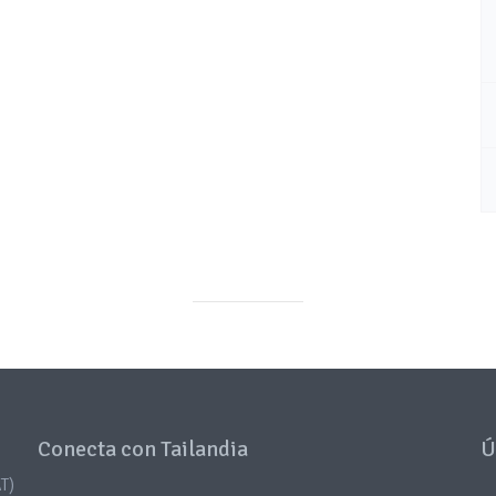
Conecta con Tailandia
Ú
T)