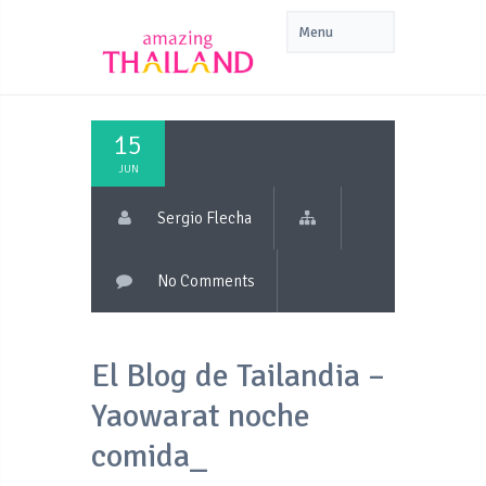
15
JUN
Sergio Flecha
No Comments
El Blog de Tailandia –
Yaowarat noche
comida_