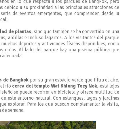
eños en lo que respecta a los parques de Bangkok, pero
s debido a su proximidad a las principales atracciones de
a serie de eventos emergentes, que comprenden desde la
cal.
dad de plantas
, sino que también se ha convertido en una
, ardillas e incluso lagartos. A los visitantes del parque
on muchos deportes y actividades físicas disponibles, como
os niños. Al lado del parque hay una piscina pública que
n adecuada.
» de Bangkok
por su gran espacio verde que filtra el aire.
el río
cerca del templo Wat Khlong Toey Nok
, está lejos
isleño se puede recorrer en bicicleta y ofrece multitud de
a de este entorno natural. Con estanques, lagos y jardines
que explorar. Para los que buscan complementar la visita,
n de semana.