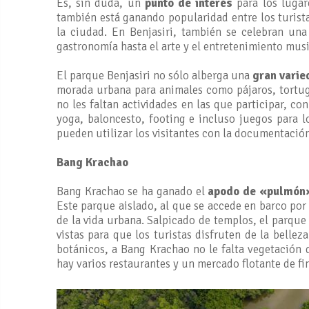
Es, sin duda, un
punto de interés
para los lugar
también está ganando popularidad entre los turista
la ciudad. En Benjasiri, también se celebran un
gastronomía hasta el arte y el entretenimiento musi
El parque Benjasiri no sólo alberga una
gran varie
morada urbana para animales como pájaros, tortugas
no les faltan actividades en las que participar, c
yoga, baloncesto, footing e incluso juegos para l
pueden utilizar los visitantes con la documentació
Bang Krachao
Bang Krachao se ha ganado el
apodo de «pulmón
Este parque aislado, al que se accede en barco por 
de la vida urbana. Salpicado de templos, el parque 
vistas para que los turistas disfruten de la bellez
botánicos, a Bang Krachao no le falta vegetación 
hay varios restaurantes y un mercado flotante de fi