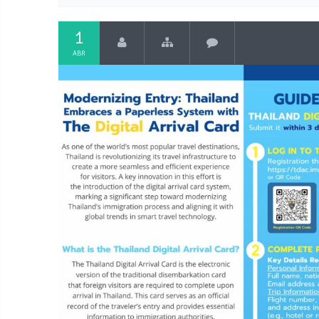
1
ABR