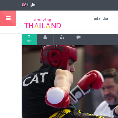
English
Tailandia
9
MAY