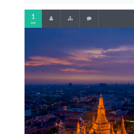
1
ABR