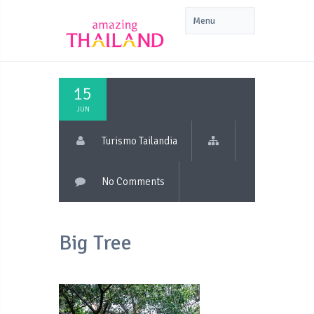
15
JUN
Turismo Tailandia
No Comments
Big Tree