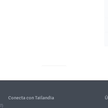
Conecta con Tailandia
Ú
T)