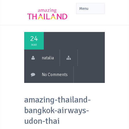
24
MAR
natalia
No Comments
amazing-thailand-
bangkok-airways-
udon-thai